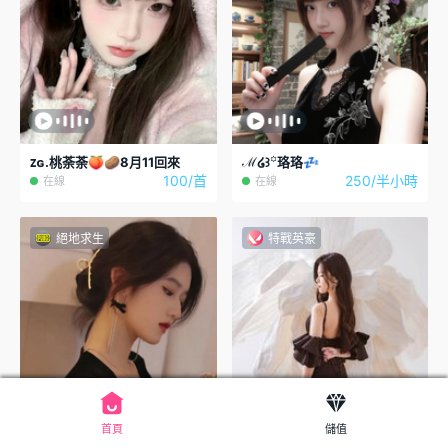
ᴢɢ.桃荼荼🍑🥔8月11回來
ℳ໒꒱꙳珞珞💤
100/首
250/半小時
在線
在線
絕地求生
特戰英豪
首頁
儲值
填н๓.啾🌸三角洲
uwu🐾