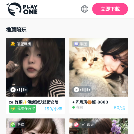
立即下載
推薦陪玩
聯盟戰棋
製圖
ᴢɢ.許願✨傳說對決技術女陪
⋆.𐙚 ̊月筠🍪燦-8883
50/張
在線
150/小時
我現在有空
唱歌
1v1 聊天